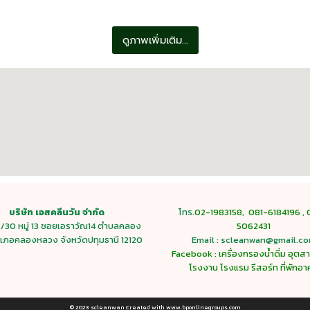
ดูภาพเพิ่มเติม...
บริษัท เอสคลีนวัน จำกัด
โทร.
02-1983158
,
081-6184196
,
15/30 หมู่ 13 ซอยเอราวัณ14 ตำบลคลอง
5062431
เภอคลองหลวง จังหวัดปทุมธานี 12120
Email : scleanwan@gmail.c
Facebook : เครื่องกรองน้ำดี่ม อุต
โรงงาน โรงแรม รีสอร์ท ที่พักอา
© 2023 scleanwan Created with www.bponlinegroups.com