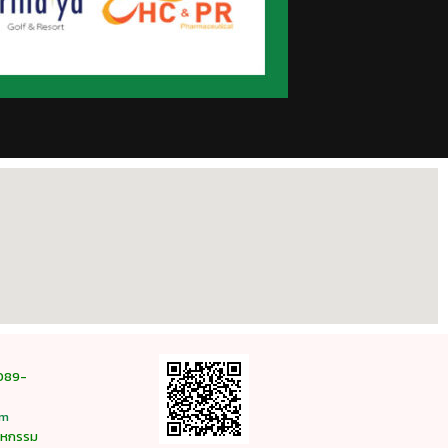
089-
om
สาหกรรม