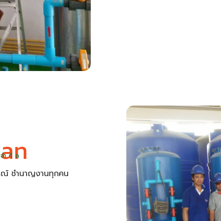
an
จำกัด
การณ์ ชำนาญงานทุกคน