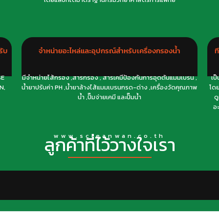
รับ
จำหน่ายอะไหล่และอุปกรณ์สำหรับเครื่องกรองน้ำ
ท
SE
มีจำหน่ายไส้กรอง ,สารกรอง , สารเคมีป้องกันการอุดตันแมมเบรน ,
เป
N,
น้ำยาปรับค่า PH ,น้ำยาล้างไส้แมมเบรนกรด-ด่าง ,เครื่องวัดคุณภาพ
โดย
น้ำ ,ปั๊มจ่ายเคมี และปั๊มน้ำ
ด
อะ
ลูกค้าที่ไว้วางใจเรา
www.scleanwan.co.th