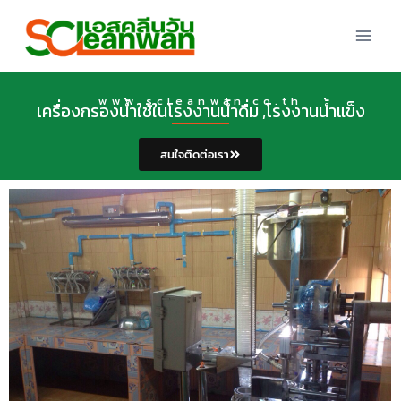
www.scleanwan.co.th
เครื่องกรองน้ำใช้ในโรงงานน้ำดื่ม ,โรงงานน้ำแข็ง
สนใจติดต่อเรา